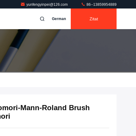
yunfengyinpei@126.com
86--13859954889
Zitat
German
Komori-Mann-Roland Brush
ori