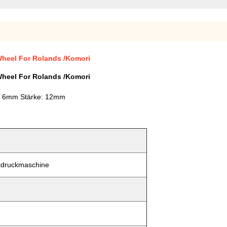
heel For Rolands /Komori
heel For Rolands /Komori
: 6mm Stärke: 12mm
tdruckmaschine