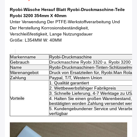
Ryobi-Wäsche Herauf Blatt Ryobi-Druckmaschine-Teile
Ryobi 3200 354mm X 40mm
Unter Verwendung Der PTFE-Werkstoffverarbeitung Und
Der Herstellung Korrosionsbeständigkeit,
Verschleißfestigkeit, Lange Nutzungsdauer
Größe: L354MM W: 40MM
Markenname
Ryobi-Druckmaschine
Gebrauch
Druckmaschine Ryobi 3320 u. Ryobi 3200
Name
Ryobi-Druckmaschinen-Tinten-Schlüsselmot
Warenangebot
Druck von Ersatzteilen für, Ryobi.Man Roland
Zahlung
Paypal, T/T, Western Union
1. Qualität garantiert
2. Wettbewerbsfähiger Fabrikpreis
3. Schnelle Lieferung, 4-7 Werktage zu US/
Vorteile
4. Halten Sie einen großen Warenbestand, di
bestätigten worden Zahlung versendet werd
5. Kundengebundener Service und Verarbeitu
verfügbar