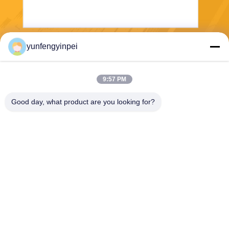
yunfengyinpei
Senden Sie
9:57 PM
Good day, what product are you looking for?
Caiye Printing Equipment Co., LTD
yunfengyinpei@126.com
86--13859954889
Raum 101, keine 155, Dong
pu Yili, Siming-Bezirk, Provin
z Xiamens, Fujian, China