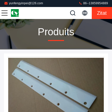
yunfengyinpei@126.com
86--13859954889
Zitat
Produits