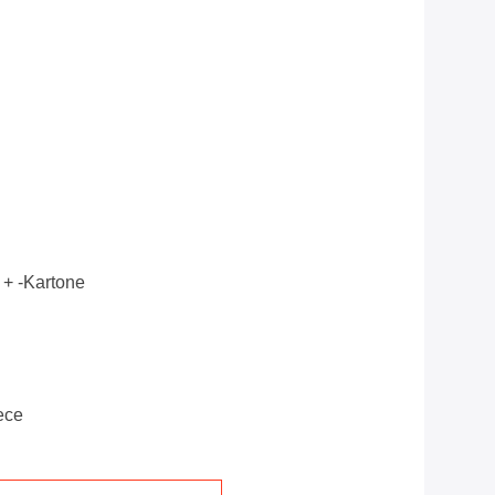
 + -kartone
ece