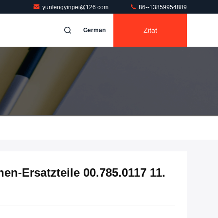
yunfengyinpei@126.com
86--13859954889
Zitat
German
n-Ersatzteile 00.785.0117 11.