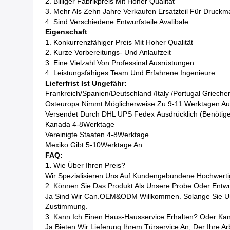
2. Billiger Fabrikpreis Mit Hoher Qualität
3. Mehr Als Zehn Jahre Verkaufen Ersatzteil Für Druck
4. Sind Verschiedene Entwurfsteile Avalibale
Eigenschaft
1. Konkurrenzfähiger Preis Mit Hoher Qualität
2. Kurze Vorbereitungs- Und Anlaufzeit
3. Eine Vielzahl Von Professinal Ausrüstungen
4. Leistungsfähiges Team Und Erfahrene Ingenieure
Lieferfrist Ist Ungefähr:
Frankreich/Spanien/Deutschland /Italy /Portugal
Grieche
Osteuropa Nimmt Möglicherweise Zu 9-11 Werktagen Au
Versendet Durch DHL UPS Fedex Ausdrücklich (benöti
Kanada 4-8Werktage
Vereinigte Staaten 4
-8Werktage
Mexiko Gibt 5
-10Werktage
An
FAQ:
1.
Wie Über Ihren Preis?
Wir Spezialisieren Uns Auf Kundengebundene Hochwerti
2. Können Sie Das Produkt Als Unsere Probe Oder Entw
Ja Sind Wir Can.OEM&ODM Willkommen. Solange Sie Uns
Zustimmung.
3.
Kann Ich Einen Haus-Hausservice Erhalten? Oder Kann
Ja Bieten Wir Lieferung Ihrem Türservice An, Der Ihre Ar