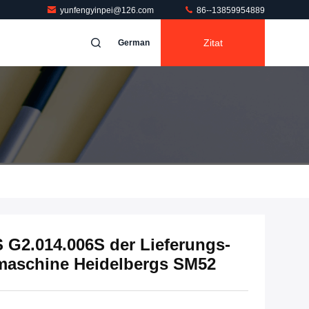
yunfengyinpei@126.com
86--13859954889
Zitat
German
 G2.014.006S der Lieferungs-
kmaschine Heidelbergs SM52