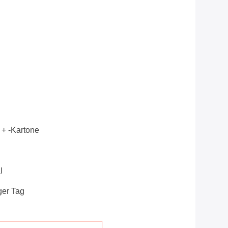
 + -kartone
l
ger Tag