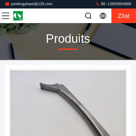
yunfengyinpei@126.com
86--13859954889
Zitat
Produits