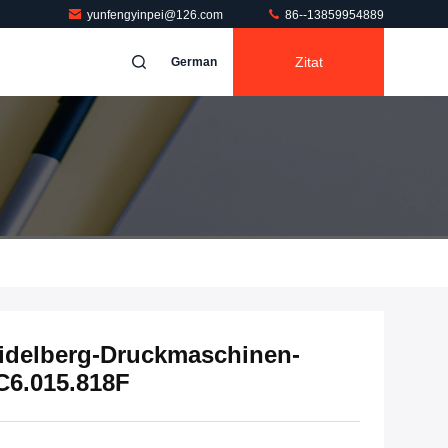
yunfengyinpei@126.com
86--13859954889
Zitat
German
eidelberg-Druckmaschinen-
C6.015.818F