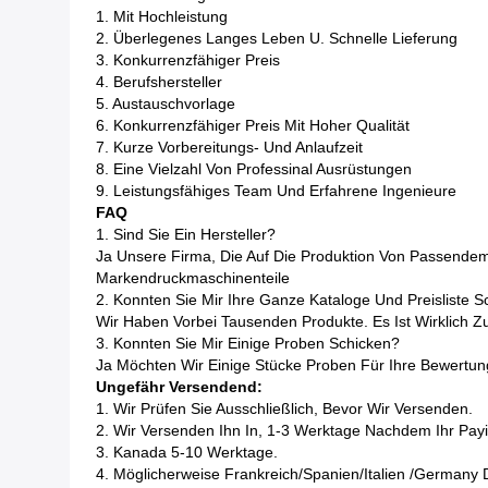
1. Mit Hochleistung
2. Überlegenes Langes Leben U. Schnelle Lieferung
3. Konkurrenzfähiger Preis
4. Berufshersteller
5. Austauschvorlage
6. Konkurrenzfähiger Preis Mit Hoher Qualität
7. Kurze Vorbereitungs- Und Anlaufzeit
8. Eine Vielzahl Von Professinal Ausrüstungen
9. Leistungsfähiges Team Und Erfahrene Ingenieure
FAQ
1. Sind Sie Ein Hersteller?
Ja Unsere Firma, Die Auf Die Produktion Von Passendem 
Markendruckmaschinenteile
2. Konnten Sie Mir Ihre Ganze Kataloge Und Preisliste S
Wir Haben Vorbei Tausenden Produkte. Es Ist Wirklich Z
3. Konnten Sie Mir Einige Proben Schicken?
Ja Möchten Wir Einige Stücke Proben Für Ihre Bewertung
Ungefähr Versendend:
1. Wir Prüfen Sie Ausschließlich, Bevor Wir Versenden.
2. Wir Versenden Ihn In, 1-3 Werktage Nachdem Ihr Payi
3. Kanada 5-10 Werktage.
4. Möglicherweise Frankreich/Spanien/Italien /Germany