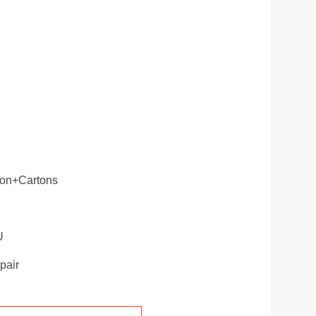
ion+Cartons
U
pair