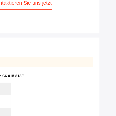
taktieren Sie uns jetzt
e C6.015.818F