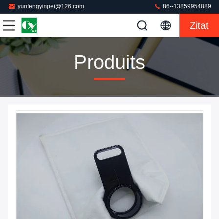
yunfengyinpei@126.com
86--13859954889
Zitat
Produits