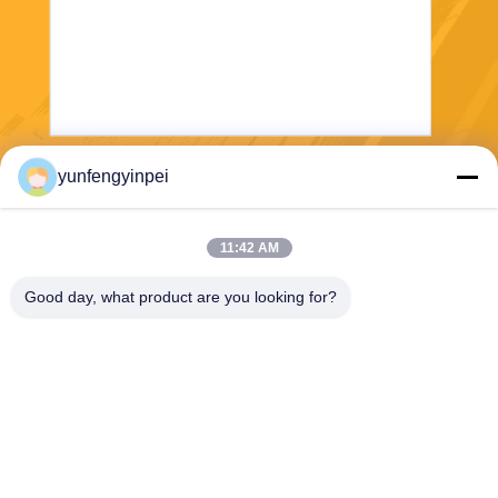
yunfengyinpei
Senden Sie
11:42 AM
Good day, what product are you looking for?
Caiye Printing Equipment Co., LTD
yunfengyinpei@126.com
86--13859954889
Raum 101, keine 155, Dong
pu Yili, Siming-Bezirk, Provin